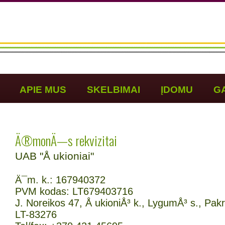
APIE MUS
SKELBIMAI
ĮDOMU
G
Ä®monÄ—s rekvizitai
UAB "Å ukioniai"
Ä¯m. k.: 167940372
PVM kodas: LT679403716
J. Noreikos 47, Å ukioniÅ³ k., LygumÅ³ s., Pakr
LT-83276